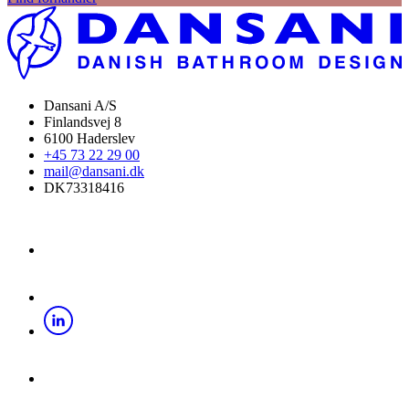
Dansani A/S
Finlandsvej 8
6100 Haderslev
+45 73 22 29 00
mail@dansani.dk
DK73318416