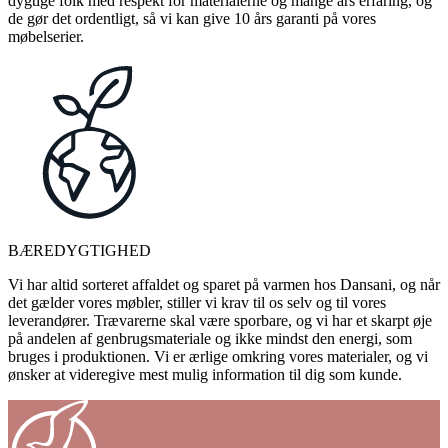
dygtige folk med respekt for materialerne og mange års erfaring, og
de gør det ordentligt, så vi kan give 10 års garanti på vores
møbelserier.
BÆREDYGTIGHED
Vi har altid sorteret affaldet og sparet på varmen hos Dansani, og når
det gælder vores møbler, stiller vi krav til os selv og til vores
leverandører. Trævarerne skal være sporbare, og vi har et skarpt øje
på andelen af genbrugsmateriale og ikke mindst den energi, som
bruges i produktionen. Vi er ærlige omkring vores materialer, og vi
ønsker at videregive mest mulig information til dig som kunde.