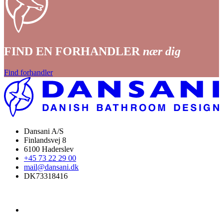
FIND EN FORHANDLER
nær dig
Find forhandler
Dansani A/S
Finlandsvej 8
6100 Haderslev
+45 73 22 29 00
mail@dansani.dk
DK73318416