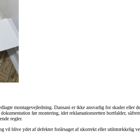
agte montagevejledning. Dansani er ikke ansvarlig for skader eller defe
okumentation før montering, idet reklamationsretten bortfalder, såfremt 
ende regler.
ng vil blive ydet af defekter forårsaget af ukorrekt eller utilstrækkeli