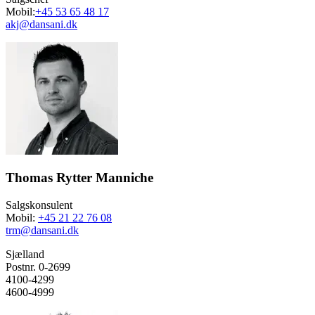
Mobil:
+45 53 65 48 17
akj@dansani.dk
Thomas Rytter Manniche
Salgskonsulent
Mobil:
+45 21 22 76 08
trm@dansani.dk
Sjælland
Postnr. 0-2699
4100-4299
4600-4999