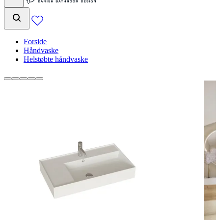
Forside
Håndvaske
Helstøbte håndvaske