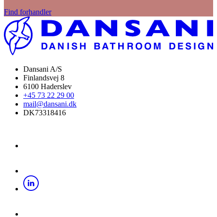
Find forhandler
Dansani A/S
Finlandsvej 8
6100 Haderslev
+45 73 22 29 00
mail@dansani.dk
DK73318416