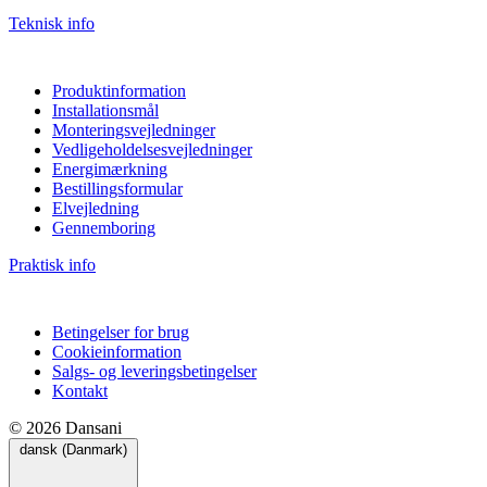
Teknisk info
Produktinformation
Installationsmål
Monteringsvejledninger
Vedligeholdelsesvejledninger
Energimærkning
Bestillingsformular
Elvejledning
Gennemboring
Praktisk info
Betingelser for brug
Cookieinformation
Salgs- og leveringsbetingelser
Kontakt
© 2026 Dansani
dansk (Danmark)