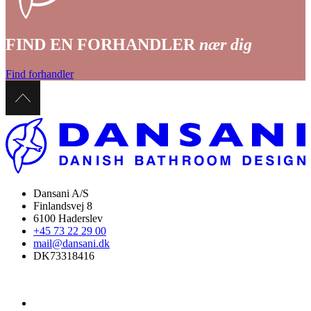
FIND EN FORHANDLER
nær dig
Find forhandler
Dansani A/S
Finlandsvej 8
6100 Haderslev
+45 73 22 29 00
mail@dansani.dk
DK73318416