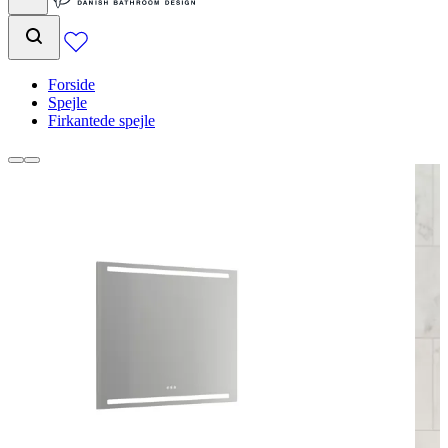
Forside
Spejle
Firkantede spejle