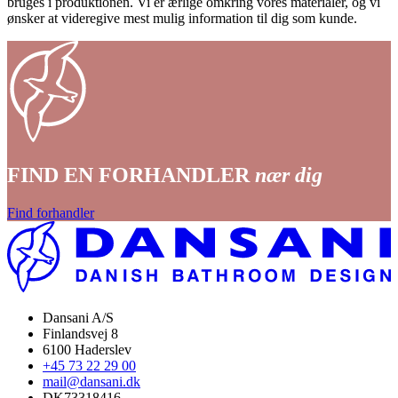
bruges i produktionen. Vi er ærlige omkring vores materialer, og vi
ønsker at videregive mest mulig information til dig som kunde.
FIND EN FORHANDLER
nær dig
Find forhandler
Dansani A/S
Finlandsvej 8
6100 Haderslev
+45 73 22 29 00
mail@dansani.dk
DK73318416