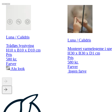
Luna / Calidris
Luna / Calidris
Trådløs lysstyring
Monteret varmelegeme i spe
H10 x B10 x D10 cm
H30 x B30 x D1 cm
Pris
Pris
580 kr.
580 kr.
Farver
Farver
Alu look
Ingen farve