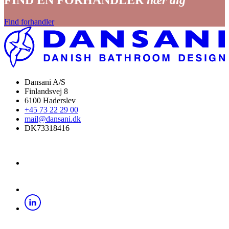
FIND EN FORHANDLER
nær dig
Find forhandler
Dansani A/S
Finlandsvej 8
6100 Haderslev
+45 73 22 29 00
mail@dansani.dk
DK73318416