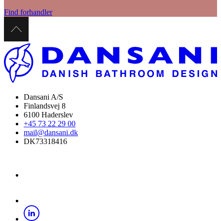
Find forhandler
Dansani A/S
Finlandsvej 8
6100 Haderslev
+45 73 22 29 00
mail@dansani.dk
DK73318416