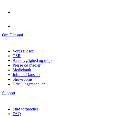
Om Dansani
Vores filosofi
CSR
Bæredygtighed og miljø
Presse og medier
Mediebank
Job hos Dansani
Showrooms
Udstillingsmodeller
Support
Find forhandler
FAQ