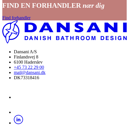
FIND EN FORHANDLER
nær dig
Find forhandler
Dansani A/S
Finlandsvej 8
6100 Haderslev
+45 73 22 29 00
mail@dansani.dk
DK73318416