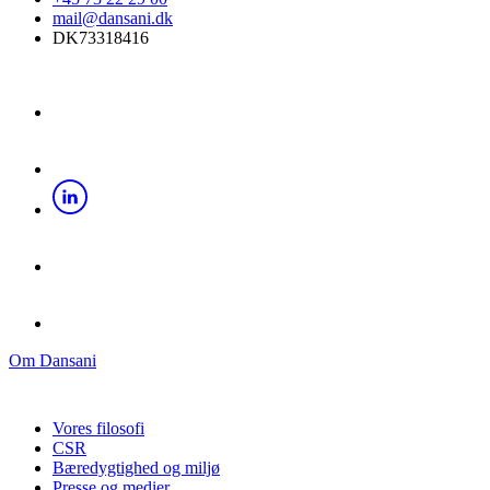
mail@dansani.dk
DK73318416
Om Dansani
Vores filosofi
CSR
Bæredygtighed og miljø
Presse og medier