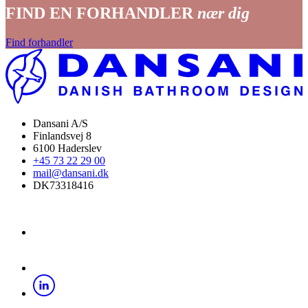
FIND EN FORHANDLER
nær dig
Find forhandler
Dansani A/S
Finlandsvej 8
6100 Haderslev
+45 73 22 29 00
mail@dansani.dk
DK73318416