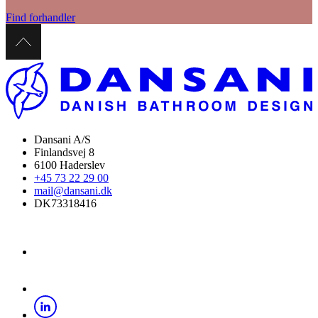
Find forhandler
Dansani A/S
Finlandsvej 8
6100 Haderslev
+45 73 22 29 00
mail@dansani.dk
DK73318416