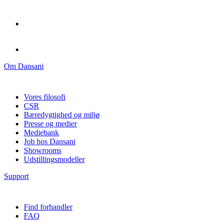
Om Dansani
Vores filosofi
CSR
Bæredygtighed og miljø
Presse og medier
Mediebank
Job hos Dansani
Showrooms
Udstillingsmodeller
Support
Find forhandler
FAQ