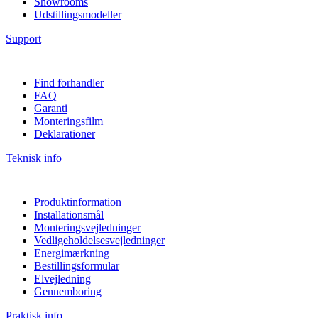
Showrooms
Udstillingsmodeller
Support
Find forhandler
FAQ
Garanti
Monteringsfilm
Deklarationer
Teknisk info
Produktinformation
Installationsmål
Monteringsvejledninger
Vedligeholdelsesvejledninger
Energimærkning
Bestillingsformular
Elvejledning
Gennemboring
Praktisk info