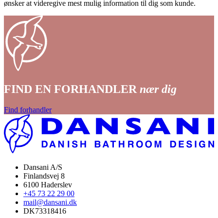
ønsker at videregive mest mulig information til dig som kunde.
FIND EN FORHANDLER
nær dig
Find forhandler
Dansani A/S
Finlandsvej 8
6100 Haderslev
+45 73 22 29 00
mail@dansani.dk
DK73318416