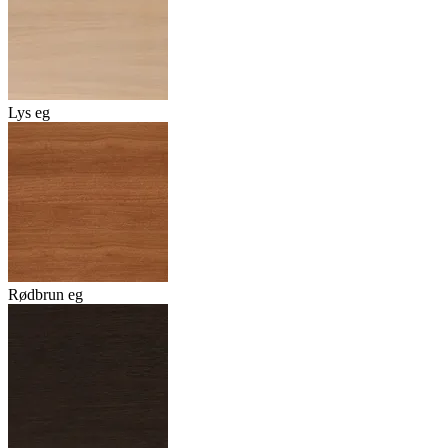
Lys eg
Rødbrun eg