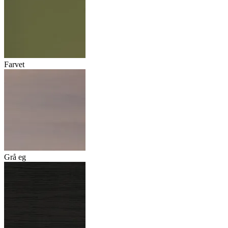
Farvet
Grå eg