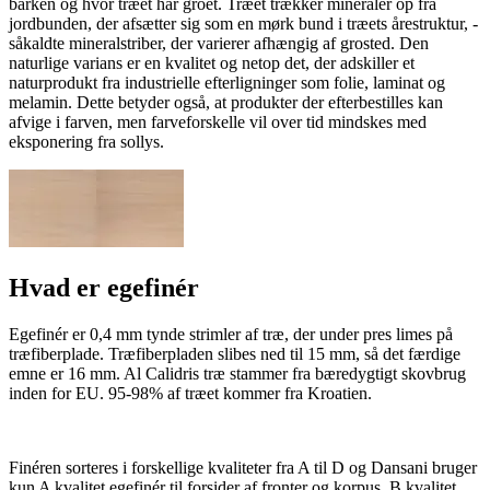
barken og hvor træet har groet. Træet trækker mineraler op fra
jordbunden, der afsætter sig som en mørk bund i træets årestruktur, -
såkaldte mineralstriber, der varierer afhængig af grosted. Den
naturlige varians er en kvalitet og netop det, der adskiller et
naturprodukt fra industrielle efterligninger som folie, laminat og
melamin. Dette betyder også, at produkter der efterbestilles kan
afvige i farven, men farveforskelle vil over tid mindskes med
eksponering fra sollys.
Hvad er egefinér
Egefinér er 0,4 mm tynde strimler af træ, der under pres limes på
træfiberplade. Træfiberpladen slibes ned til 15 mm, så det færdige
emne er 16 mm. Al Calidris træ stammer fra bæredygtigt skovbrug
inden for EU. 95-98% af træet kommer fra Kroatien.
Finéren sorteres i forskellige kvaliteter fra A til D og Dansani bruger
kun A kvalitet egefinér til forsider af fronter og korpus. B kvalitet