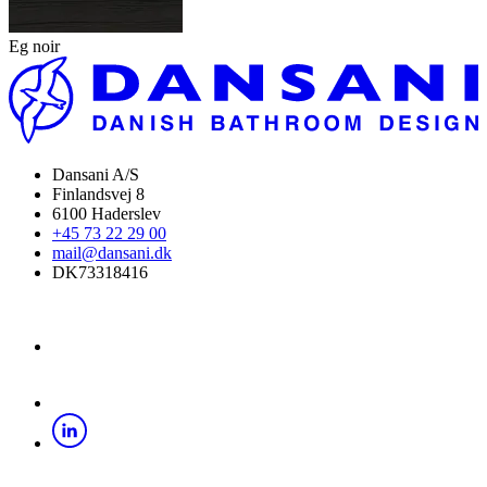
Eg noir
Dansani A/S
Finlandsvej 8
6100 Haderslev
+45 73 22 29 00
mail@dansani.dk
DK73318416