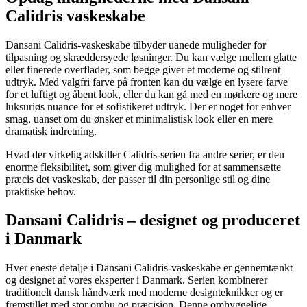
Calidris vaskeskabe
Dansani Calidris-vaskeskabe tilbyder uanede muligheder for
tilpasning og skræddersyede løsninger. Du kan vælge mellem glatte
eller finerede overflader, som begge giver et moderne og stilrent
udtryk. Med valgfri farve på fronten kan du vælge en lysere farve
for et luftigt og åbent look, eller du kan gå med en mørkere og mere
luksuriøs nuance for et sofistikeret udtryk. Der er noget for enhver
smag, uanset om du ønsker et minimalistisk look eller en mere
dramatisk indretning.
Hvad der virkelig adskiller Calidris-serien fra andre serier, er den
enorme fleksibilitet, som giver dig mulighed for at sammensætte
præcis det vaskeskab, der passer til din personlige stil og dine
praktiske behov.
Dansani Calidris – designet og produceret
i Danmark
Hver eneste detalje i Dansani Calidris-vaskeskabe er gennemtænkt
og designet af vores eksperter i Danmark. Serien kombinerer
traditionelt dansk håndværk med moderne designteknikker og er
fremstillet med stor omhu og præcision. Denne omhyggelige