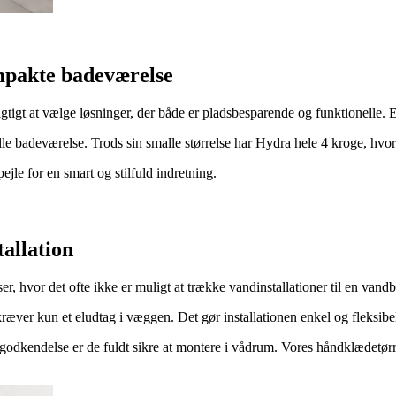
ompakte badeværelse
tigt at vælge løsninger, der både er pladsbesparende og funktionelle. E
ille badeværelse. Trods sin smalle størrelse har Hydra hele 4 kroge, hv
e for en smart og stilfuld indretning.
tallation
r, hvor det ofte ikke er muligt at trække vandinstallationer til en vandb
ræver kun et eludtag i væggen. Det gør installationen enkel og fleksibe
godkendelse er de fuldt sikre at montere i vådrum. Vores håndklædetørr