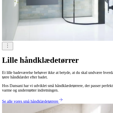
Lille håndklædetørrer
Et lille badeværelse behøver ikke at betyde, at du skal undvære hver
tørre håndklæder efter badet.
Hos Dansani har vi udviklet små håndklædetørrere, der passer perfekt
varme og understøtter indretningen.
Se alle vores små håndklædetørrere