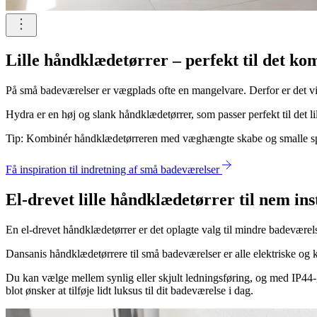
Lille håndklædetørrer – perfekt til det k
På små badeværelser er vægplads ofte en mangelvare. Derfor er det vig
Hydra er en høj og slank håndklædetørrer, som passer perfekt til det l
Tip: Kombinér håndklædetørreren med væghængte skabe og smalle spejl
Få inspiration til indretning af små badeværelser
El-drevet lille håndklædetørrer til nem ins
En el-drevet håndklædetørrer er det oplagte valg til mindre badeværelse
Dansanis håndklædetørrere til små badeværelser er alle elektriske og k
Du kan vælge mellem synlig eller skjult ledningsføring, og med IP44-
blot ønsker at tilføje lidt luksus til dit badeværelse i dag.