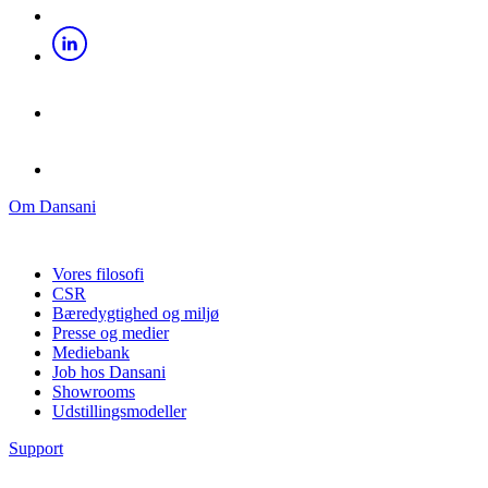
Om Dansani
Vores filosofi
CSR
Bæredygtighed og miljø
Presse og medier
Mediebank
Job hos Dansani
Showrooms
Udstillingsmodeller
Support