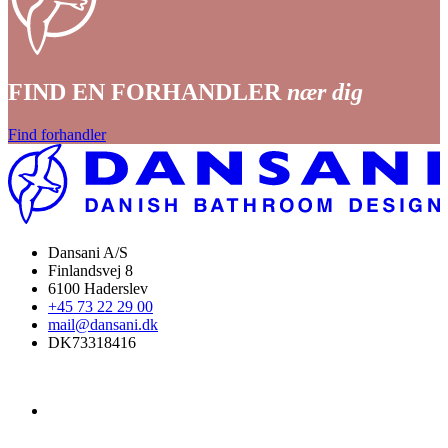
FIND EN FORHANDLER
nær dig
Find forhandler
Dansani A/S
Finlandsvej 8
6100 Haderslev
+45 73 22 29 00
mail@dansani.dk
DK73318416