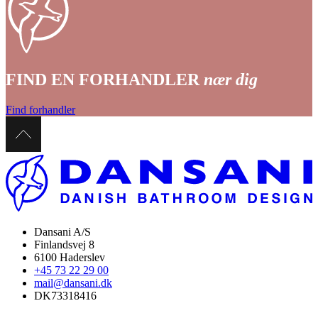
FIND EN FORHANDLER
nær dig
Find forhandler
Dansani A/S
Finlandsvej 8
6100 Haderslev
+45 73 22 29 00
mail@dansani.dk
DK73318416