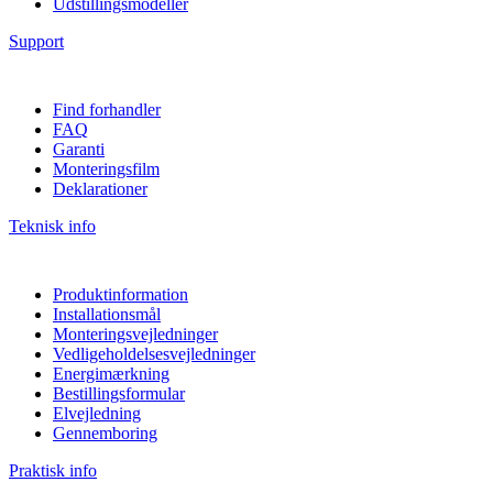
Udstillingsmodeller
Support
Find forhandler
FAQ
Garanti
Monteringsfilm
Deklarationer
Teknisk info
Produktinformation
Installationsmål
Monteringsvejledninger
Vedligeholdelsesvejledninger
Energimærkning
Bestillingsformular
Elvejledning
Gennemboring
Praktisk info