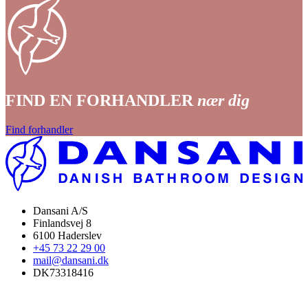
FIND EN FORHANDLER
nær dig
Find forhandler
Dansani A/S
Finlandsvej 8
6100 Haderslev
+45 73 22 29 00
mail@dansani.dk
DK73318416