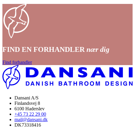
FIND EN FORHANDLER
nær dig
Find forhandler
Dansani A/S
Finlandsvej 8
6100 Haderslev
+45 73 22 29 00
mail@dansani.dk
DK73318416