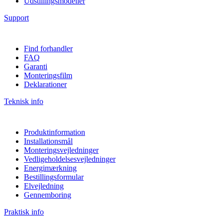
Udstillingsmodeller
Support
Find forhandler
FAQ
Garanti
Monteringsfilm
Deklarationer
Teknisk info
Produktinformation
Installationsmål
Monteringsvejledninger
Vedligeholdelsesvejledninger
Energimærkning
Bestillingsformular
Elvejledning
Gennemboring
Praktisk info