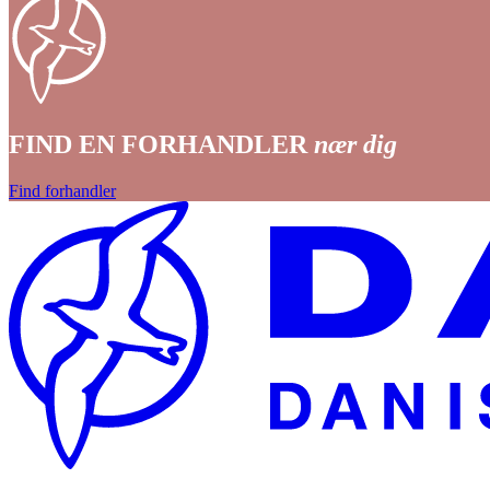
FIND EN FORHANDLER
nær dig
Find forhandler