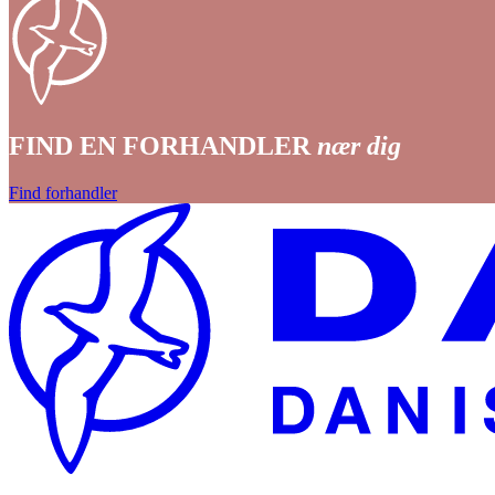
FIND EN FORHANDLER
nær dig
Find forhandler