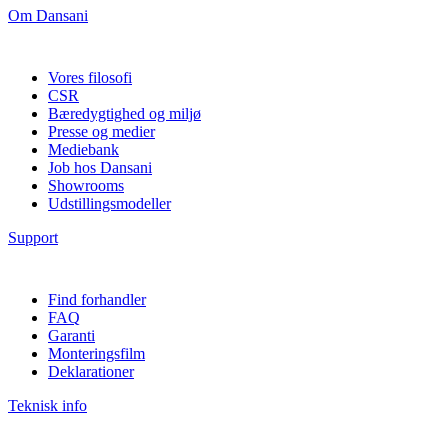
Om Dansani
Vores filosofi
CSR
Bæredygtighed og miljø
Presse og medier
Mediebank
Job hos Dansani
Showrooms
Udstillingsmodeller
Support
Find forhandler
FAQ
Garanti
Monteringsfilm
Deklarationer
Teknisk info