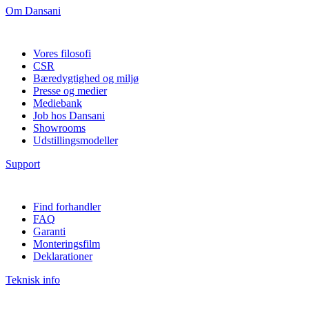
Om Dansani
Vores filosofi
CSR
Bæredygtighed og miljø
Presse og medier
Mediebank
Job hos Dansani
Showrooms
Udstillingsmodeller
Support
Find forhandler
FAQ
Garanti
Monteringsfilm
Deklarationer
Teknisk info