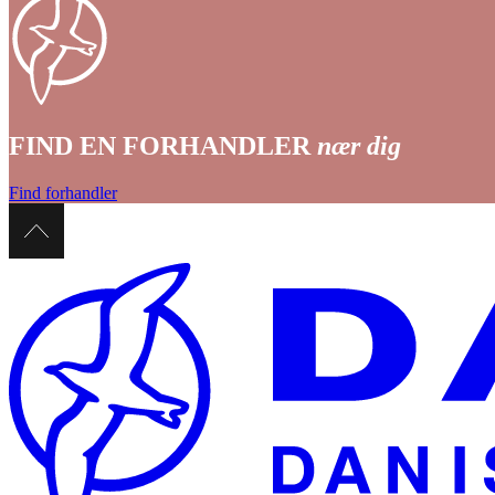
FIND EN FORHANDLER
nær dig
Find forhandler