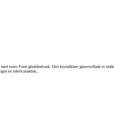
t med vores Form glashåndvask. Den krystalklare glasoverflade er strål
gså en yderst praktisk...