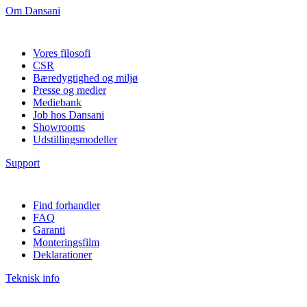
Om Dansani
Vores filosofi
CSR
Bæredygtighed og miljø
Presse og medier
Mediebank
Job hos Dansani
Showrooms
Udstillingsmodeller
Support
Find forhandler
FAQ
Garanti
Monteringsfilm
Deklarationer
Teknisk info