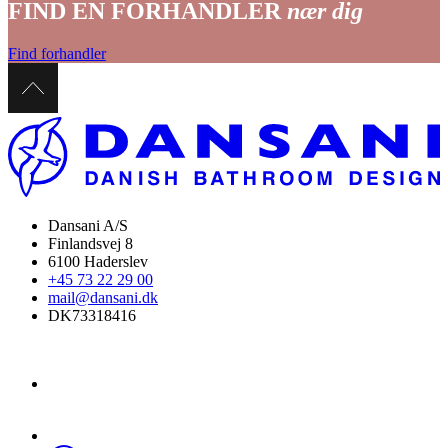
FIND EN FORHANDLER
nær dig
Find forhandler
Dansani A/S
Finlandsvej 8
6100 Haderslev
+45 73 22 29 00
mail@dansani.dk
DK73318416