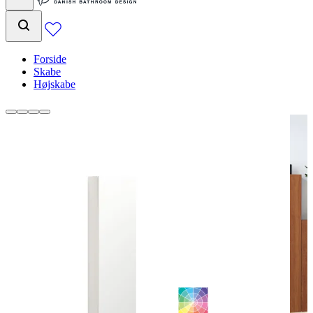
Forside
Skabe
Højskabe