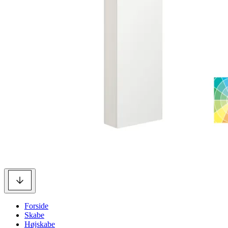
Forside
Skabe
Højskabe