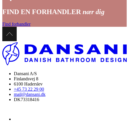
FIND EN FORHANDLER
nær dig
Find forhandler
Dansani A/S
Finlandsvej 8
6100 Haderslev
+45 73 22 29 00
mail@dansani.dk
DK73318416