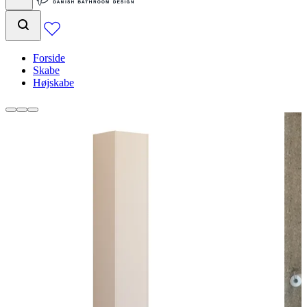
Forside
Skabe
Højskabe