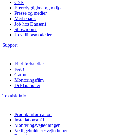
CSR
Bæredygtighed og miljø
Presse og medier
Mediebank
Job hos Dansani
Showrooms
Udstillingsmodeller
Support
Find forhandler
FAQ
Garanti
Monteringsfilm
Deklarationer
Teknisk info
Produktinformation
Installationsmål
Monteringsvejledninger
Vedligeholdelsesvejledninger