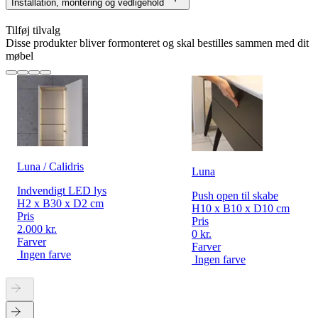
Installation, montering og vedligehold
Tilføj tilvalg
Disse produkter bliver formonteret og skal bestilles sammen med dit
møbel
Luna / Calidris
Luna
Indvendigt LED lys
Push open til skabe
H2 x B30 x D2 cm
H10 x B10 x D10 cm
Pris
Pris
2.000 kr.
0 kr.
Farver
Farver
Ingen farve
Ingen farve