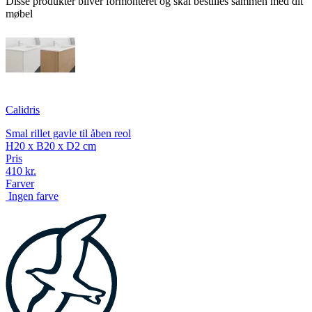
Disse produkter bliver formonteret og skal bestilles sammen med dit
møbel
Calidris
Smal rillet gavle til åben reol
H20 x B20 x D2 cm
Pris
410 kr.
Farver
Ingen farve