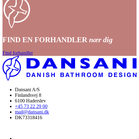
FIND EN FORHANDLER
nær dig
Find forhandler
Dansani A/S
Finlandsvej 8
6100 Haderslev
+45 73 22 29 00
mail@dansani.dk
DK73318416