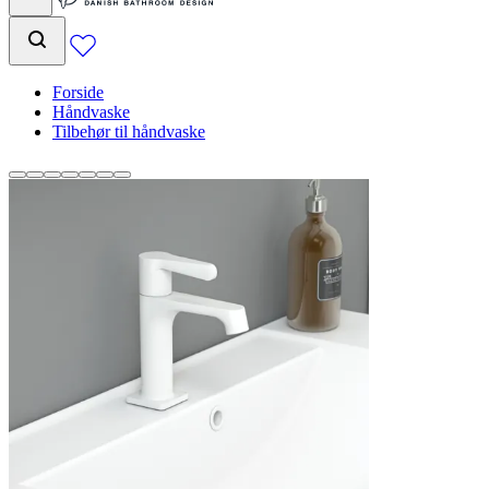
Forside
Håndvaske
Tilbehør til håndvaske