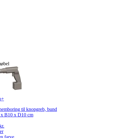
møbel
o+
emboring til knopgreb, bund
 x B10 x D10 cm
kr.
er
en farve