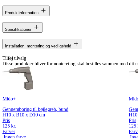
Produktinformation
Specifikationer
Installation, montering og vedligehold
Tilføj tilvalg
Disse produkter bliver formonteret og skal bestilles sammen med dit 
Mido+
Mid
Gennemboring til bøjlegreb, bund
Genn
H10 x B10 x D10 cm
H10
Pris
Pris
125 kr.
125 
Farver
Farv
Ingen farve
Ing