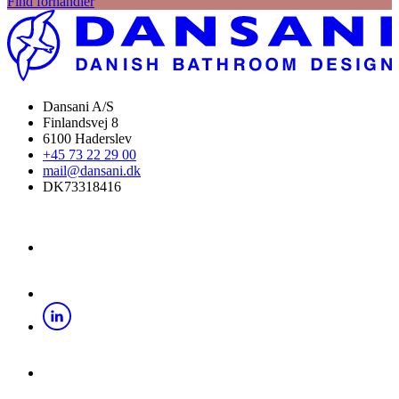
Find forhandler
Dansani A/S
Finlandsvej 8
6100 Haderslev
+45 73 22 29 00
mail@dansani.dk
DK73318416