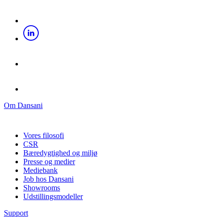
Om Dansani
Vores filosofi
CSR
Bæredygtighed og miljø
Presse og medier
Mediebank
Job hos Dansani
Showrooms
Udstillingsmodeller
Support