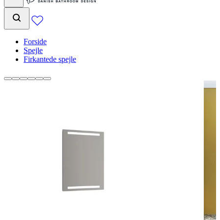
Forside
Spejle
Firkantede spejle