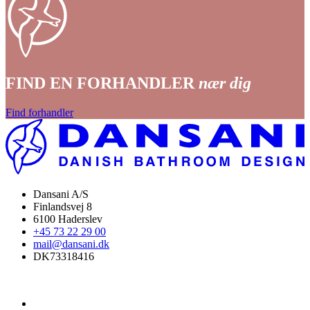
FIND EN FORHANDLER
nær dig
Find forhandler
Dansani A/S
Finlandsvej 8
6100 Haderslev
+45 73 22 29 00
mail@dansani.dk
DK73318416