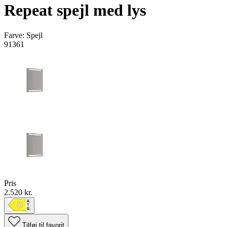
Repeat spejl med lys
Farve:
Spejl
91361
Pris
2.520 kr.
Tilføj til favorit