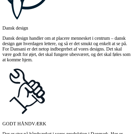
Dansk design
Dansk design handler om at placere mennesket i centrum – dansk
design gør hverdagen lettere, og så er det smukt og enkelt at se på.
For Dansani er det netop indbegrebet af vores designs. Det skal
være godt for øjet, det skal fungere ubesværet, og det skal føles som
at komme hjem.
GODT HÅNDVÆRK
Der er styr på håndværket i vores produktion i Danmark. Her er