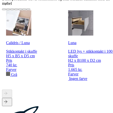
møbel
Calidris / Luna
Luna
Stikkontakt i skuffe
LED lys + stikkontakt i 10
H5 x B5 x D5 cm
skuffe
Pris
H2 x B100 x D2 cm
740 kr.
Pris
Farver
1.665 kr.
Farver
Grå
Ingen farve