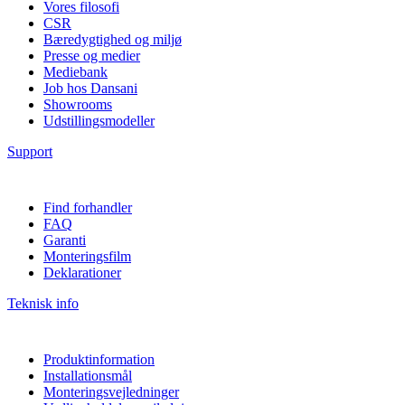
Vores filosofi
CSR
Bæredygtighed og miljø
Presse og medier
Mediebank
Job hos Dansani
Showrooms
Udstillingsmodeller
Support
Find forhandler
FAQ
Garanti
Monteringsfilm
Deklarationer
Teknisk info
Produktinformation
Installationsmål
Monteringsvejledninger