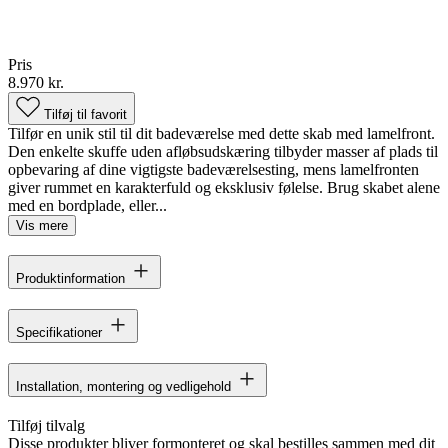
Pris
8.970 kr.
Tilføj til favorit
Tilfør en unik stil til dit badeværelse med dette skab med lamelfront.
Den enkelte skuffe uden afløbsudskæring tilbyder masser af plads til
opbevaring af dine vigtigste badeværelsesting, mens lamelfronten
giver rummet en karakterfuld og eksklusiv følelse. Brug skabet alene
med en bordplade, eller...
Vis mere
Produktinformation
Specifikationer
Installation, montering og vedligehold
Tilføj tilvalg
Disse produkter bliver formonteret og skal bestilles sammen med dit