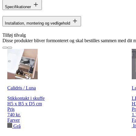
Specifikationer
Installation, montering og vedligehold
Tilføj tilvalg
Disse produkter bliver formonteret og skal bestilles sammen med dit 
Calidris / Luna
L
Stikkontakt i skuffe
LE
H5 x B5 x D5 cm
H
Pris
Pr
740 kr.
1.
Farver
Fa
I
Grå