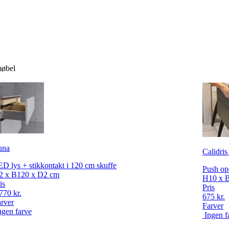
møbel
una
Calidris
D lys + stikkontakt i 120 cm skuffe
Push ope
2 x B120 x D2 cm
H10 x 
is
Pris
770 kr.
675 kr.
rver
Farver
ngen farve
Ingen f