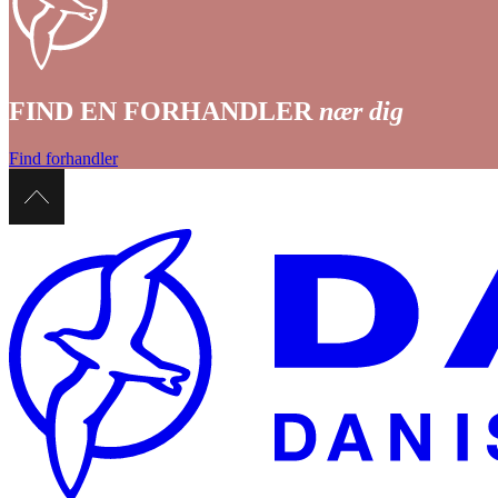
FIND EN FORHANDLER
nær dig
Find forhandler