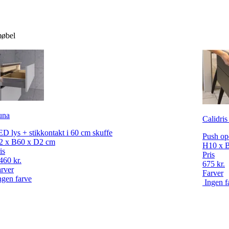
møbel
una
Calidris
D lys + stikkontakt i 60 cm skuffe
Push ope
2 x B60 x D2 cm
H10 x 
is
Pris
460 kr.
675 kr.
rver
Farver
ngen farve
Ingen f