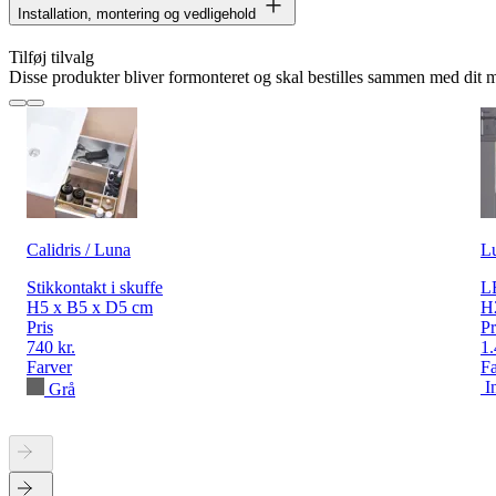
Installation, montering og vedligehold
Tilføj tilvalg
Disse produkter bliver formonteret og skal bestilles sammen med dit 
Calidris / Luna
L
Stikkontakt i skuffe
LE
H5 x B5 x D5 cm
H
Pris
Pr
740 kr.
1.
Farver
Fa
I
Grå