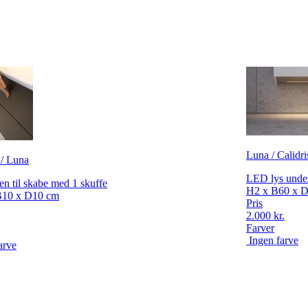
Luna / Calidri
 / Luna
LED lys under
n til skabe med 1 skuffe
H2 x B60 x 
B10 x D10 cm
Pris
2.000 kr.
Farver
Ingen farve
arve