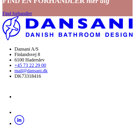
FIND EN FORHANDLER
nær dig
Find forhandler
Dansani A/S
Finlandsvej 8
6100 Haderslev
+45 73 22 29 00
mail@dansani.dk
DK73318416