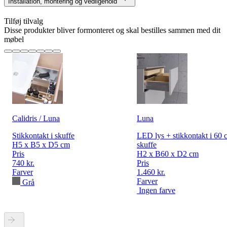
Installation, montering og vedligehold
Tilføj tilvalg
Disse produkter bliver formonteret og skal bestilles sammen med dit
møbel
Calidris / Luna
Luna
Stikkontakt i skuffe
LED lys + stikkontakt i 60 
H5 x B5 x D5 cm
skuffe
Pris
H2 x B60 x D2 cm
740 kr.
Pris
Farver
1.460 kr.
Farver
Grå
Ingen farve