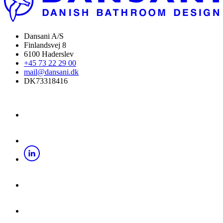
Dansani A/S
Finlandsvej 8
6100 Haderslev
+45 73 22 29 00
mail@dansani.dk
DK73318416