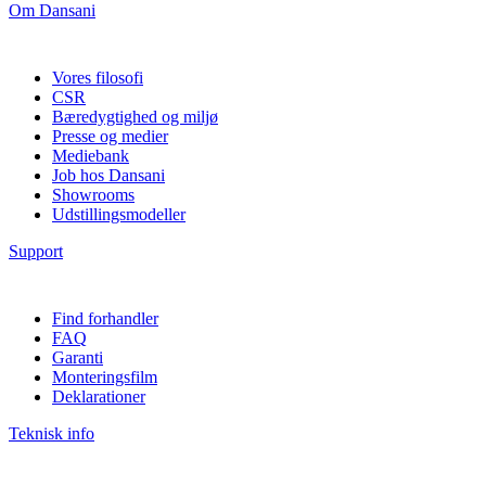
Om Dansani
Vores filosofi
CSR
Bæredygtighed og miljø
Presse og medier
Mediebank
Job hos Dansani
Showrooms
Udstillingsmodeller
Support
Find forhandler
FAQ
Garanti
Monteringsfilm
Deklarationer
Teknisk info