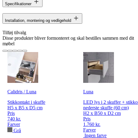
Specifikationer
Installation, montering og vedligehold
Tilføj tilvalg
Disse produkter bliver formonteret og skal bestilles sammen med dit
møbel
Calidris / Luna
Luna
Stikkontakt i skuffe
LED lys i 2 skuffer + stikko
H5 x B5 x D5 cm
nederste skuffe (60 cm)
Pris
H2 x B50 x D2 cm
740 kr.
Pris
Farver
1.760 kr.
Farver
Grå
Ingen farve