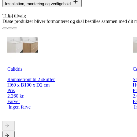
Installation, montering og vedligehold
Tilføj tilvalg
Disse produkter bliver formonteret og skal bestilles sammen med dit 
Calidris
Ca
Rammefront til 2 skuffer
Sm
H60 x B100 x D2 cm
H
Pris
Pr
2.260 kr.
2.
Farver
Fa
Ingen farve
I