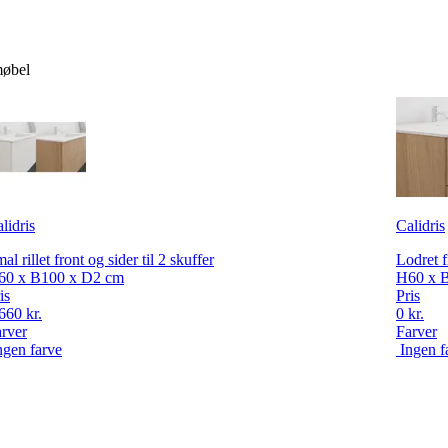
møbel
lidris
Calidris
al rillet front og sider til 2 skuffer
Lodret f
60 x B100 x D2 cm
H60 x 
is
Pris
660 kr.
0 kr.
rver
Farver
ngen farve
Ingen f