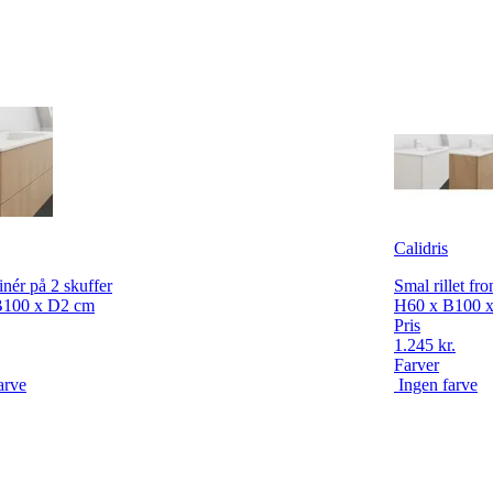
Calidris
inér på 2 skuffer
Smal rillet fron
B100 x D2 cm
H60 x B100 
Pris
1.245 kr.
Farver
arve
Ingen farve