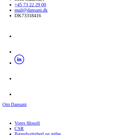
+45 73 22 29 00
mail@dansani.dk
DK73318416
Om Dansani
Vores filosofi
CSR
Bæredygtighed og miljø