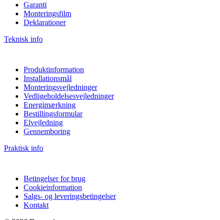
Garanti
Monteringsfilm
Deklarationer
Teknisk info
Produktinformation
Installationsmål
Monteringsvejledninger
Vedligeholdelsesvejledninger
Energimærkning
Bestillingsformular
Elvejledning
Gennemboring
Praktisk info
Betingelser for brug
Cookieinformation
Salgs- og leveringsbetingelser
Kontakt