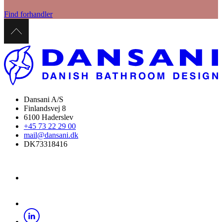
Find forhandler
Dansani A/S
Finlandsvej 8
6100 Haderslev
+45 73 22 29 00
mail@dansani.dk
DK73318416