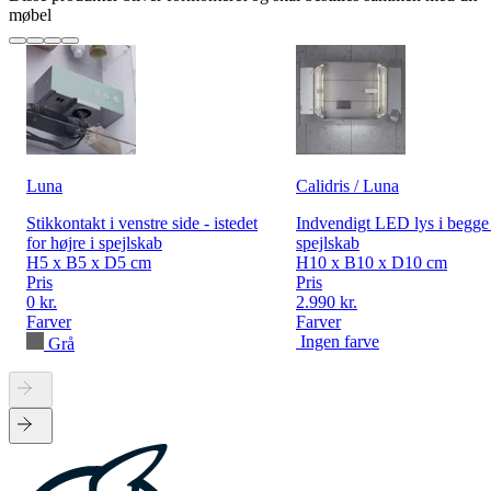
møbel
Luna
Calidris / Luna
Stikkontakt i venstre side - istedet
Indvendigt LED lys i begge 
for højre i spejlskab
spejlskab
H5 x B5 x D5 cm
H10 x B10 x D10 cm
Pris
Pris
0 kr.
2.990 kr.
Farver
Farver
Ingen farve
Grå