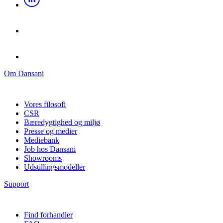
Om Dansani
Vores filosofi
CSR
Bæredygtighed og miljø
Presse og medier
Mediebank
Job hos Dansani
Showrooms
Udstillingsmodeller
Support
Find forhandler