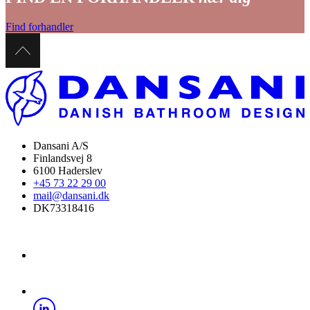
Find forhandler
Dansani A/S
Finlandsvej 8
6100 Haderslev
+45 73 22 29 00
mail@dansani.dk
DK73318416