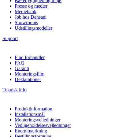
Bæredygtighed og miljø
Presse og medier
Mediebank
Job hos Dansani
Showrooms
Udstillingsmodeller
Support
Find forhandler
FAQ
Garanti
Monteringsfilm
Deklarationer
Teknisk info
Produktinformation
Installationsmål
Monteringsvejledninger
Vedligeholdelsesvejledninger
Energimærkning
Bestillingsformular