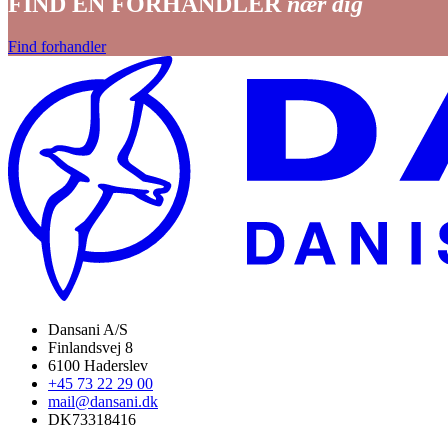
FIND EN FORHANDLER
nær dig
Find forhandler
Dansani A/S
Finlandsvej 8
6100 Haderslev
+45 73 22 29 00
mail@dansani.dk
DK73318416