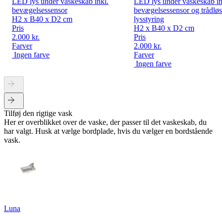
LED lys under vaskeskab inkl.
LED lys under vaskeskab in
bevægelsessensor
bevægelsessensor og trådløs
H2 x B40 x D2 cm
lysstyring
Pris
H2 x B40 x D2 cm
2.000 kr.
Pris
Farver
2.000 kr.
Ingen farve
Farver
Ingen farve
Tilføj den rigtige vask
Her er overblikket over de vaske, der passer til det vaskeskab, du
har valgt. Husk at vælge bordplade, hvis du vælger en bordstående
vask.
Luna